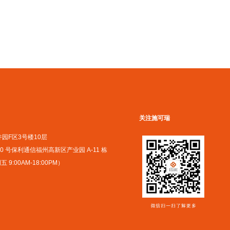
关注施可瑞
园F区3号楼10层
 号保利通信福州高新区产业园 A-11 栋
9:00AM-18:00PM）